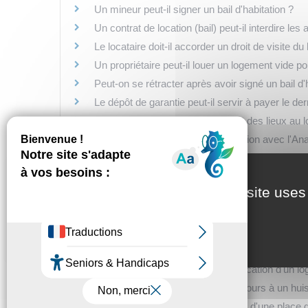
Un mineur peut-il signer un bail d'habitation ?
Un contrat de location (bail) peut-il interdire l
Le locataire doit-il accorder un droit de visite d
Un propriétaire peut-il louer un logement vide p
Peut-on se rétracter après avoir signé un bail d'
Le dépôt de garantie peut-il servir à payer le de
Peut-on faire payer les frais d'état des lieux au l
Dans quel cas signer une convention avec l'An
Convention Anah : qu'apporte l'intermédiation loc
Couple marié locataire de son logement : quelles
This site uses
Couple pacsé locataire de son logement : quelle
Couple de concubins locataire de son logement :
Un propriétaire peut-il garder un double des clés
Dans quel cas saisir la commission département
Que faire en cas de litige lié à la location d'un 
Quel tarif s'applique en cas de recours à un huis
Quelles sont les règles de location d'une place d