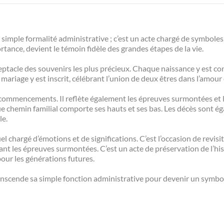
e simple formalité administrative ; c’est un acte chargé de symboles
ance, devient le témoin fidèle des grandes étapes de la vie.
réceptacle des souvenirs les plus précieux. Chaque naissance y est co
mariage y est inscrit, célébrant l’union de deux êtres dans l’amou
des commencements. Il reflète également les épreuves surmontées et
ue chemin familial comporte ses hauts et ses bas. Les décès sont é
le.
tuel chargé d’émotions et de significations. C’est l’occasion de revisi
nt les épreuves surmontées. C’est un acte de préservation de l’hist
pour les générations futures.
ranscende sa simple fonction administrative pour devenir un symbole 