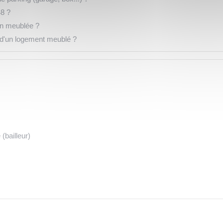
48 ?
ion meublée ?
on d'un logement meublé ?
 (bailleur)