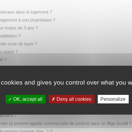
es animaux dans le logement ?
u logement à son propriétaire ?
our moins de 3 ans ?
habitation ?
rnier mois de loyer ?
ocataire ?
ah ?
ative au propriétaire ?
 sont les règles ?
 cookies and gives you control over what you w
s sont les règles ?
 quelles sont les règles ?
OK, accept all
Deny all cookies
Personalize
 de son locataire ?
ale de conciliation (CDC) ?
logement ?
sier (à présent appelé commissaire de justice) dans un litige locatif ?
e parking (garage, box...) ?