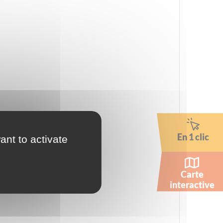
En 1 clic
ant to activate
Carte
interactive